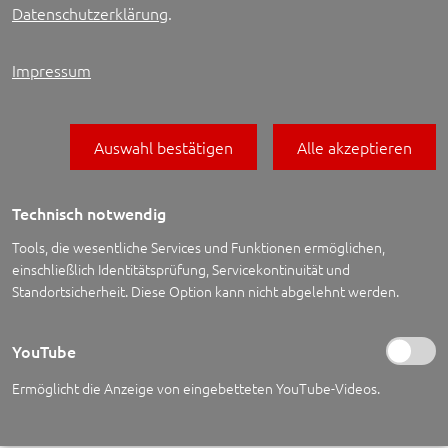
Datenschutzerklärung
.
Impressum
Auswahl bestätigen
Alle akzeptieren
Technisch notwendig
Tools, die wesentliche Services und Funktionen ermöglichen,
einschließlich Identitätsprüfung, Servicekontinuität und
Standortsicherheit. Diese Option kann nicht abgelehnt werden.
YouTube
Unsere Erfahrung ist Ihre
Ermöglicht die Anzeige von eingebetteten YouTube-Videos.
Sicherheit